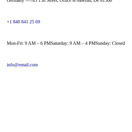
Germany —
785 15h Street, Office 478
Berlin, De 81566
+1 840 841 25 69
Mon-Fri: 9 AM – 6 PM
Saturday: 9 AM – 4 PM
Sunday: Closed
info@email.com