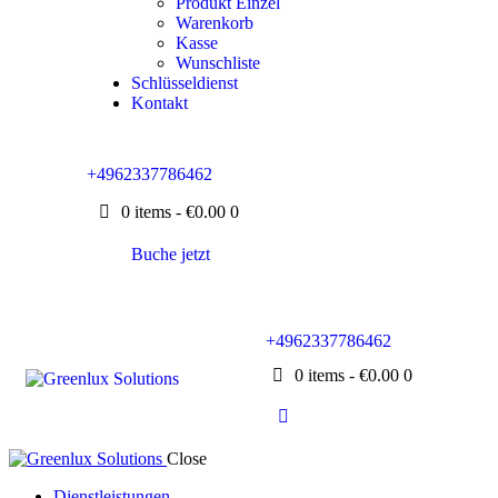
Produkt Einzel
Warenkorb
Kasse
Wunschliste
Schlüsseldienst
Kontakt
+4962337786462
0 items
-
€0.00
0
Buche jetzt
+4962337786462
0 items
-
€0.00
0
Close
Dienstleistungen