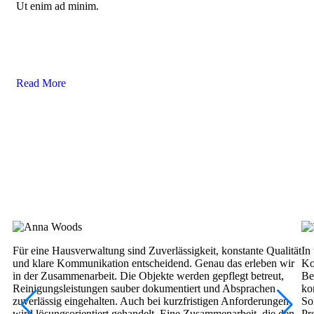
Ut enim ad minim.
Read More
Für eine Hausverwaltung sind Zuverlässigkeit, konstante Qualität
In
und klare Kommunikation entscheidend. Genau das erleben wir
Ko
in der Zusammenarbeit. Die Objekte werden gepflegt betreut,
Be
Reinigungsleistungen sauber dokumentiert und Absprachen
ko
zuverlässig eingehalten. Auch bei kurzfristigen Anforderungen
So
wird lösungsorientiert gehandelt. Eine Zusammenarbeit, die den
Pr