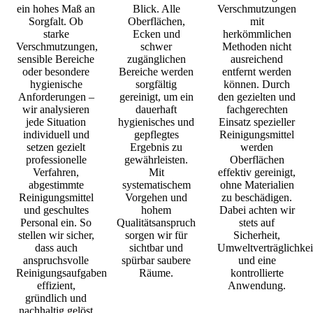
ein hohes Maß an
Blick. Alle
Verschmutzungen
Sorgfalt. Ob
Oberflächen,
mit
starke
Ecken und
herkömmlichen
Verschmutzungen,
schwer
Methoden nicht
sensible Bereiche
zugänglichen
ausreichend
oder besondere
Bereiche werden
entfernt werden
hygienische
sorgfältig
können. Durch
Anforderungen –
gereinigt, um ein
den gezielten und
wir analysieren
dauerhaft
fachgerechten
jede Situation
hygienisches und
Einsatz spezieller
individuell und
gepflegtes
Reinigungsmittel
setzen gezielt
Ergebnis zu
werden
professionelle
gewährleisten.
Oberflächen
Verfahren,
Mit
effektiv gereinigt,
abgestimmte
systematischem
ohne Materialien
Reinigungsmittel
Vorgehen und
zu beschädigen.
und geschultes
hohem
Dabei achten wir
Personal ein. So
Qualitätsanspruch
stets auf
stellen wir sicher,
sorgen wir für
Sicherheit,
dass auch
sichtbar und
Umweltverträglichkei
anspruchsvolle
spürbar saubere
und eine
Reinigungsaufgaben
Räume.
kontrollierte
effizient,
Anwendung.
gründlich und
nachhaltig gelöst