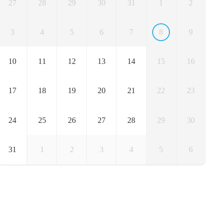
27
28
29
30
31
1
2
3
4
5
6
7
8
9
10
11
12
13
14
15
16
17
18
19
20
21
22
23
24
25
26
27
28
29
30
31
1
2
3
4
5
6