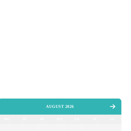
AUGUST 2026
MO.
DI.
MI.
DO.
FR.
SA.
SO.