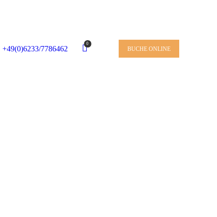
0
+49(0)6233/7786462
BUCHE ONLINE