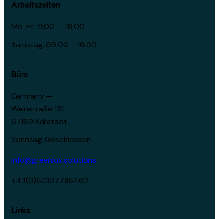
Arbeitszeiten
Mo-Fr.: 9:00 – 18:00
Samstag: 09:00 – 16:00
Büro
Germany —
Weinstraße 131
67169 Kallstadt
Sonntag: Geschlossen
info@greenlux.solutions
+49(0)62337786462
Links